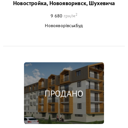
Новостройка, Новояворивск, Шухевича
2
9 680
грн/м
НовояворівськБуд