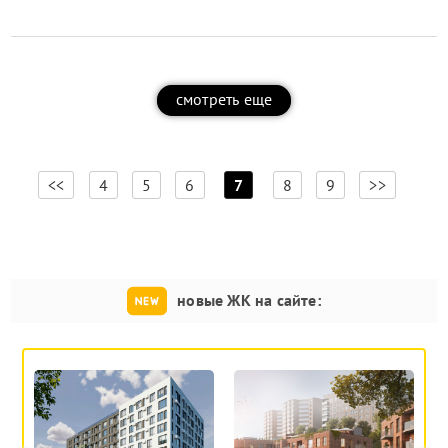
смотреть еще
[
]
<<
4
5
6
7
8
9
>>
новые ЖК на сайте: