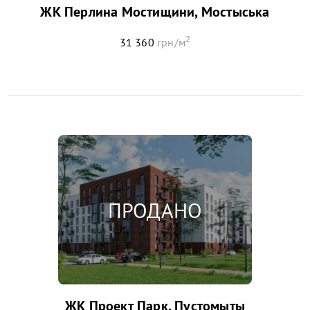
ЖК Перлина Мостищини, Мостыська
2
31 360
грн/м
ЖК Проект Парк, Пустомыты