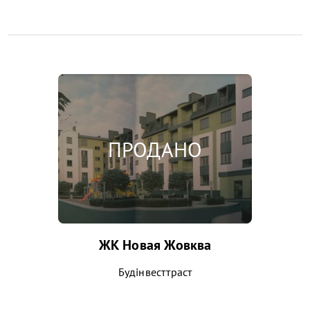
ЖК Новая Жовква
Будінвесттраст