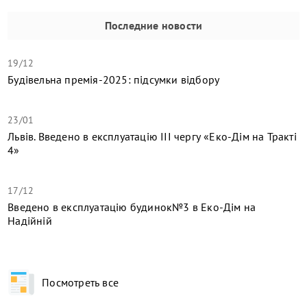
Последние новости
19/12
Будівельна премія-2025: підсумки відбору
23/01
Львів. Введено в експлуатацію ІІІ чергу «Еко-Дім на Тракті
4»
17/12
​Введено в експлуатацію будинок№3 в Еко-Дім на
Надійній
Посмотреть все