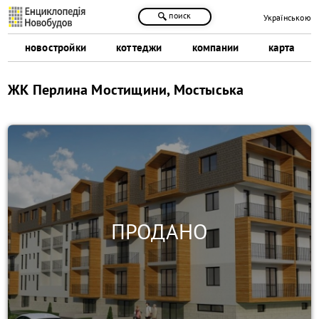
поиск
Українською
новостройки
коттеджи
компании
карта
ЖК Перлина Мостищини, Мостыська