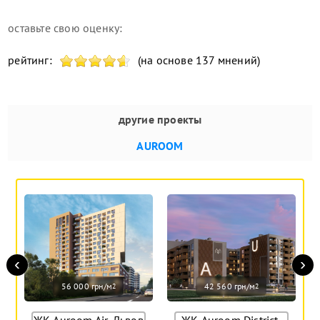
оставьте свою оценку:
рейтинг:
(на основе 137 мнений)
другие проекты
AUROOM
‹
›
56 000 грн/м
42 560 грн/м
2
2
ЖК Auroom Air, Львов
ЖК Auroom District,