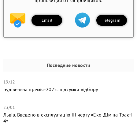
пропозиции от застройщиков:
Email
Telegram
Последние новости
19/12
Будівельна премія-2025: підсумки відбору
23/01
Львів. Введено в експлуатацію ІІІ чергу «Еко-Дім на Тракті
4»