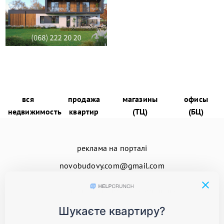
вся
продажа
магазины
офисы
недвижимость
квартир
(ТЦ)
(БЦ)
реклама на порталі
novobudovy.com@gmail.com
добавить недвижимость (компанию)
© 2026
Енциклопедія Новобудов®