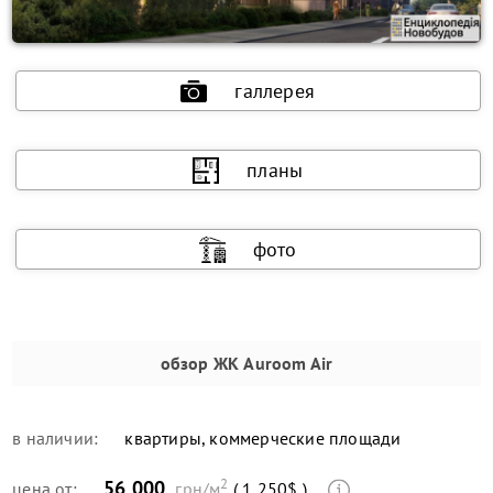
галлерея
планы
фото
обзор
ЖК Auroom Air
в наличии:
квартиры, коммерческие площади
2
56 000
цена от:
грн/м
( 1 250$ )