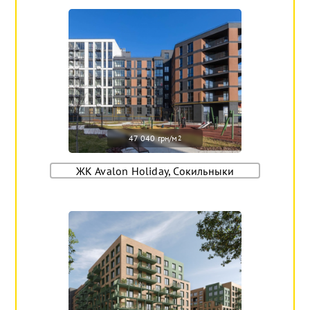
47 040 грн/м
2
ЖК Avalon Holiday, Сокильныки