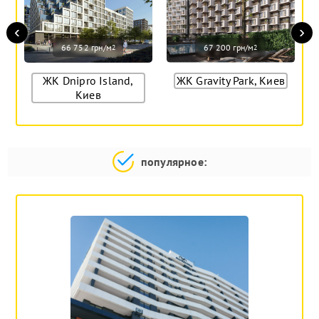
‹
›
66 752 грн/м
67 200 грн/м
2
2
ЖК Dnipro Island,
ЖК Gravity Park, Киев
Киев
популярное: