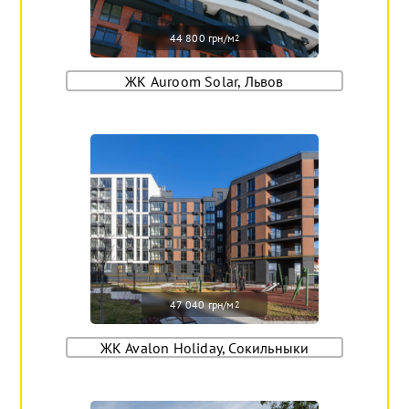
44 800 грн/м
2
ЖК Auroom Solar, Львов
47 040 грн/м
2
ЖК Avalon Holiday, Сокильныки