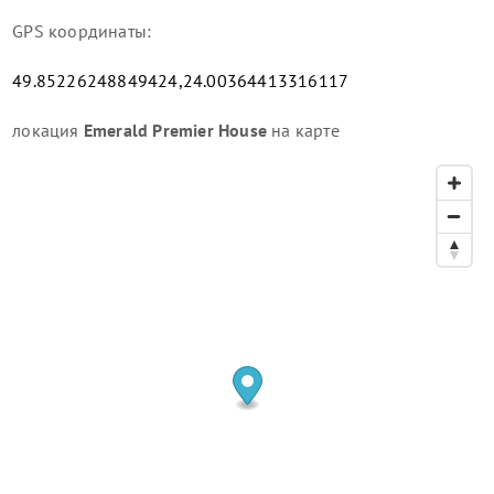
GPS координаты:
49.85226248849424,24.00364413316117
локация
Emerald Premier House
на карте