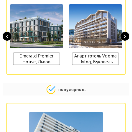
‹
›
98 112 грн/м
2
Emerald Premier
Апарт готель Vdoma
House, Львов
Living, Буковель
популярное: