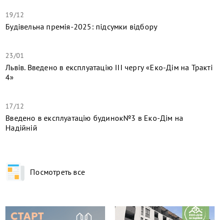
19/12
Будівельна премія-2025: підсумки відбору
23/01
Львів. Введено в експлуатацію ІІІ чергу «Еко-Дім на Тракті
4»
17/12
​Введено в експлуатацію будинок№3 в Еко-Дім на
Надійній
Посмотреть все