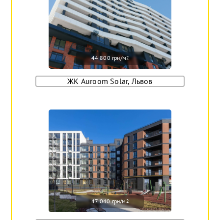
44 800 грн/м
2
ЖК Auroom Solar, Львов
47 040 грн/м
2