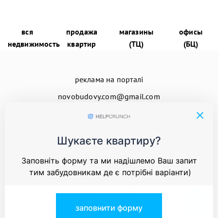
вся
продажа
магазины
офисы
недвижимость
квартир
(ТЦ)
(БЦ)
реклама на порталі
novobudovy.com@gmail.com
добавить недвижимость (компанию)
© 2026
Енциклопедія Новобудов®
присоединяйтесь к нам в соцсетях: