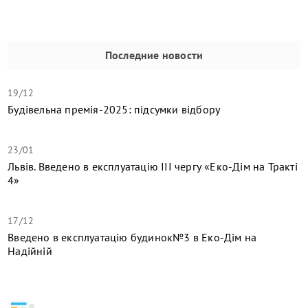
Последние новости
19/12
Будівельна премія-2025: підсумки відбору
23/01
Львів. Введено в експлуатацію ІІІ чергу «Еко-Дім на Тракті
4»
17/12
​Введено в експлуатацію будинок№3 в Еко-Дім на
Надійній