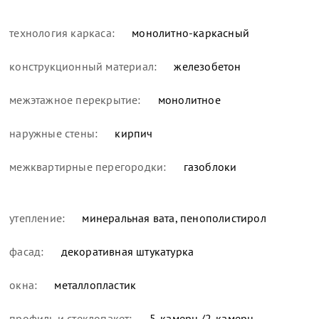
технология каркаса:
монолитно-каркасный
конструкционный материал:
железобетон
межэтажное перекрытие:
монолитное
наружные стены:
кирпич
межквартирные перегородки:
газоблоки
утепление:
минеральная вата, пенополистирол
фасад:
декоративная штукатурка
окна:
металлопластик
профиль и стеклопакет:
5-камерн./2-камерн.