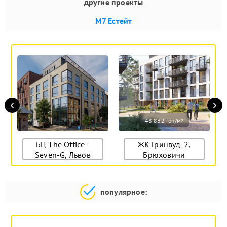
другие проекты
М7 Естейт
‹
›
48 832 грн/м
2
БЦ The Office -
ЖК Гринвуд-2,
Seven-G, Львов
Брюховичи
популярное: