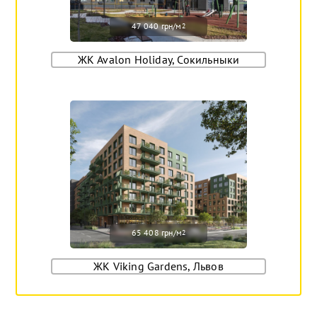
47 040 грн/м
2
ЖК Avalon Holiday, Сокильныки
65 408 грн/м
2
ЖК Viking Gardens, Львов