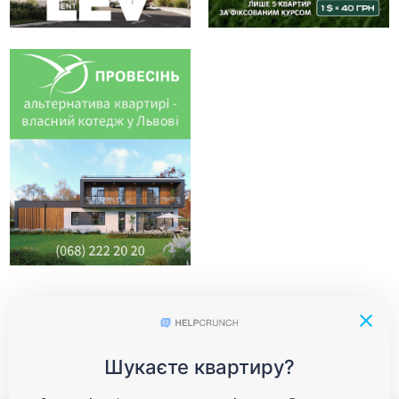
вся
продажа
магазины
офисы
недвижимость
квартир
(ТЦ)
(БЦ)