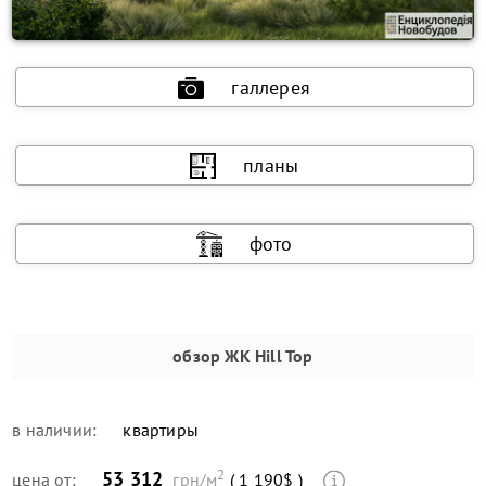
галлерея
планы
фото
обзор
ЖК Hill Top
в наличии:
квартиры
2
53 312
цена от:
грн/м
( 1 190$ )