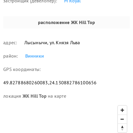
застройщик (девелопер):
M Royal
расположение
ЖК Hill Top
адрес:
Лысынычи, ул. Князя Льва
район:
Винники
GPS координаты:
49.82788680260083,24.130882786100656
локация
ЖК Hill Top
на карте