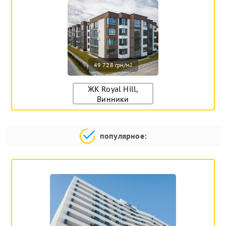
49 728 грн/м
2
ЖК Royal Hill,
Винники
популярное: