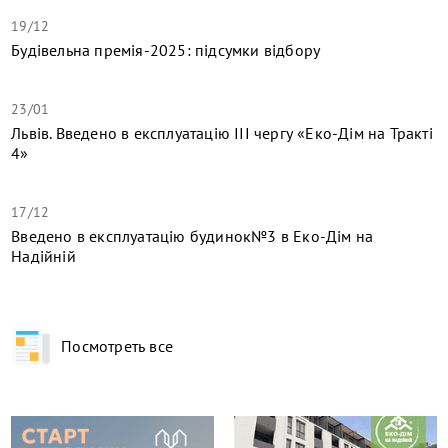
19/12
Будівельна премія-2025: підсумки відбору
23/01
Львів. Введено в експлуатацію ІІІ чергу «Еко-Дім на Тракті
4»
17/12
​Введено в експлуатацію будинок№3 в Еко-Дім на
Надійній
Посмотреть все