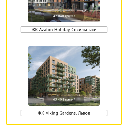
47 040 грн/м
2
ЖК Avalon Holiday, Сокильныки
65 408 грн/м
2
ЖК Viking Gardens, Львов