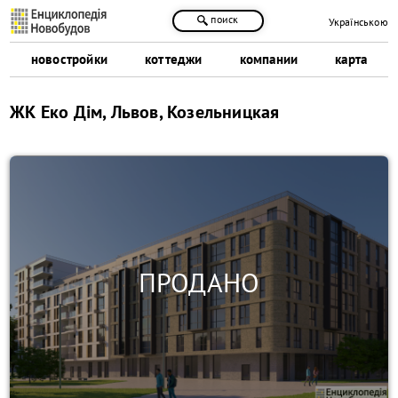
поиск
Українською
новостройки
коттеджи
компании
карта
ЖК Еко Дім, Львов, Козельницкая