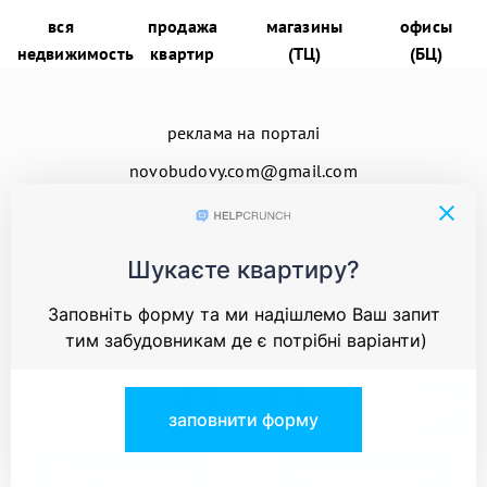
вся
продажа
магазины
офисы
недвижимость
квартир
(ТЦ)
(БЦ)
реклама на порталі
novobudovy.com@gmail.com
добавить недвижимость (компанию)
© 2026
Енциклопедія Новобудов®
присоединяйтесь к нам в соцсетях:
ПОЗВОНИТЬ
КОНСУЛЬТАЦИЯ