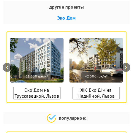
другие проекты
Эко Дом
‹
›
61 600 грн/м
42 500 грн/м
2
2
Еко Дом на
ЖК Еко Дім на
Трускавецкой, Львов
Надийной, Львов
популярное: