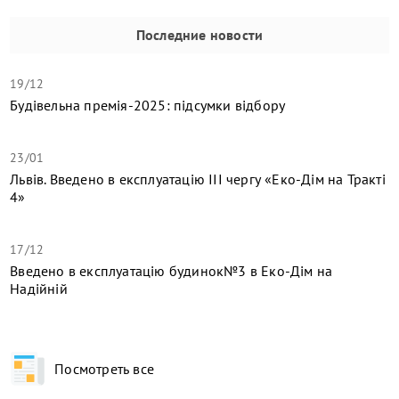
Последние новости
19/12
Будівельна премія-2025: підсумки відбору
23/01
Львів. Введено в експлуатацію ІІІ чергу «Еко-Дім на Тракті
4»
17/12
​Введено в експлуатацію будинок№3 в Еко-Дім на
Надійній
Посмотреть все