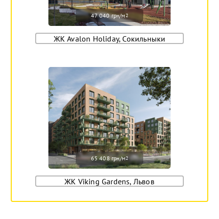
47 040 грн/м
2
ЖК Avalon Holiday, Сокильныки
65 408 грн/м
2
ЖК Viking Gardens, Львов