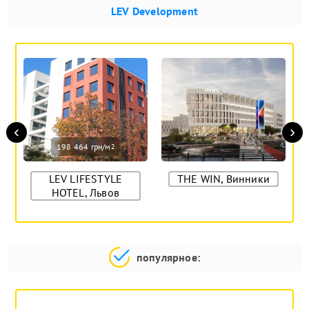
LEV Development
‹
›
198 464 грн/м
2
LEV LIFESTYLE
THE WIN, Винники
HOTEL, Львов
популярное: