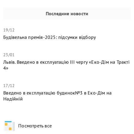
Последние новости
19/12
Будівельна премія-2025: підсумки відбору
23/01
Львів. Введено в експлуатацію ІІІ чергу «Еко-Дім на Тракті
4»
17/12
​Введено в експлуатацію будинок№3 в Еко-Дім на
Надійній
Посмотреть все