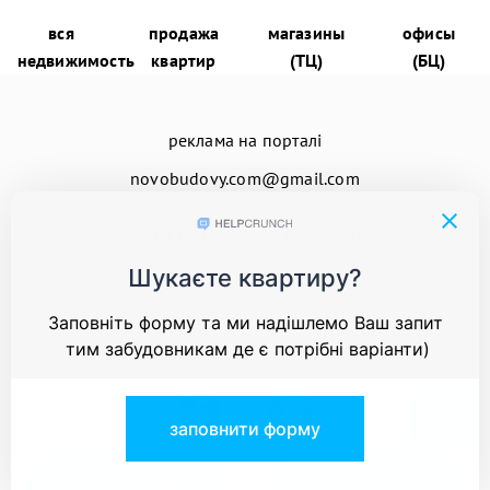
вся
продажа
магазины
офисы
недвижимость
квартир
(ТЦ)
(БЦ)
реклама на порталі
novobudovy.com@gmail.com
добавить недвижимость (компанию)
© 2026
Енциклопедія Новобудов®
присоединяйтесь к нам в соцсетях:
ПОЗВОНИТЬ
КОНСУЛЬТАЦИЯ