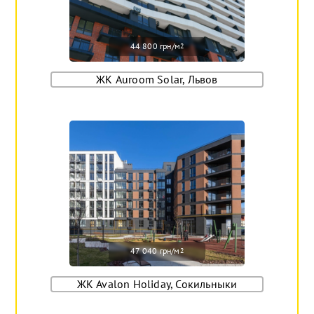
44 800 грн/м
2
ЖК Auroom Solar, Львов
47 040 грн/м
2
ЖК Avalon Holiday, Сокильныки