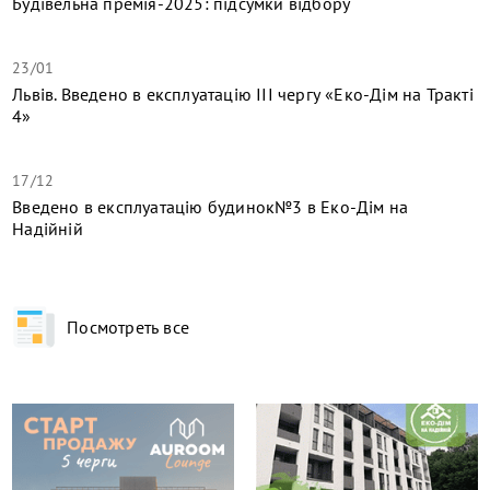
Будівельна премія-2025: підсумки відбору
23/01
Львів. Введено в експлуатацію ІІІ чергу «Еко-Дім на Тракті
4»
17/12
​Введено в експлуатацію будинок№3 в Еко-Дім на
Надійній
Посмотреть все