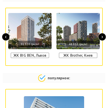
‹
›
51 520 грн/м
48 832 грн/м
2
2
ЖК BIG BEN, Львов
ЖК Brother, Киев
популярное: