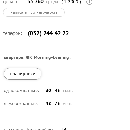
53 760
цена от:
грн/м
( 1 200$ )
написать про неточность
(032) 244 42 22
телефон:
квартиры
ЖК Morning-Evening
:
планировки
однокомнатные:
30 - 45
м.кв.
двухкомнатные:
48 - 75
м.кв.
рассрочка (месяцев) до:
24