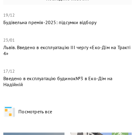
19/12
Будівельна премія-2025: підсумки відбору
23/01
Львів. Введено в експлуатацію ІІІ чергу «Еко-Дім на Тракті
4»
17/12
​Введено в експлуатацію будинок№3 в Еко-Дім на
Надійній
Посмотреть все