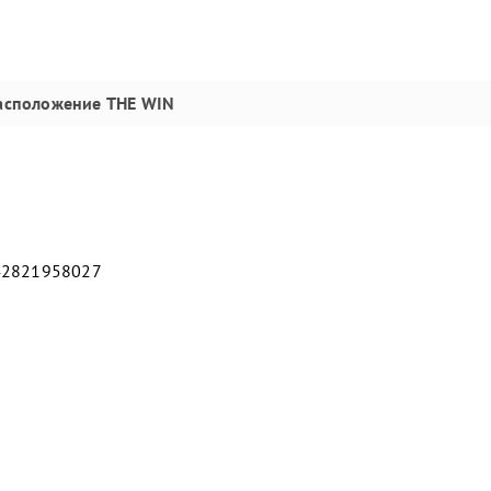
асположение
THE WIN
42821958027