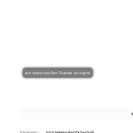
все новостройки Львова на карте
паркинг:
подземный+открытый