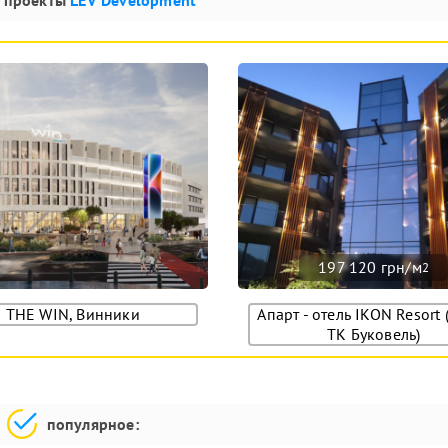
197 120 грн/м
2
THE WIN, Винники
Апарт - отель IKON Resort 
ТК Буковель)
популярное: