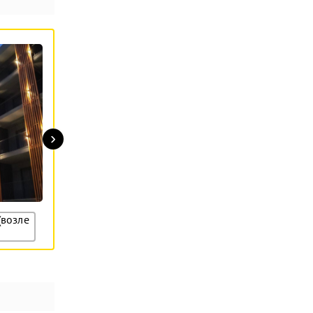
›
43 008 грн/м
2
(возле
ЖК CENTRAL HILLS, Киев