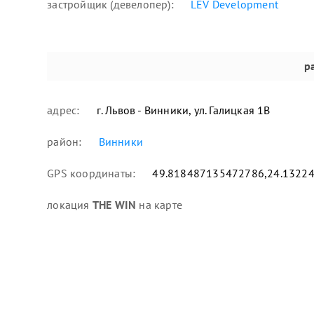
застройщик (девелопер):
LEV Development
р
адрес:
г. Львов - Винники, ул. Галицкая 1В
район:
Винники
GPS координаты:
49.818487135472786,24.1322
локация
THE WIN
на карте