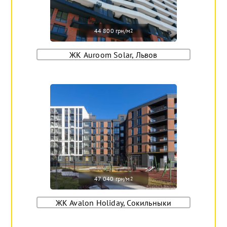
44 800 грн/м
2
ЖК Auroom Solar, Львов
47 040 грн/м
2
ЖК Avalon Holiday, Сокильныки