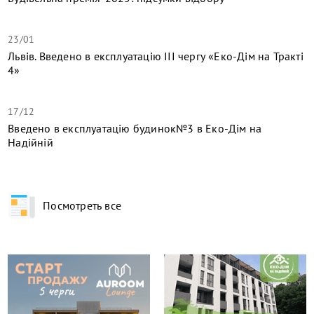
23/01
Львів. Введено в експлуатацію ІІІ чергу «Еко-Дім на Тракті
4»
17/12
​Введено в експлуатацію будинок№3 в Еко-Дім на
Надійній
Посмотреть все