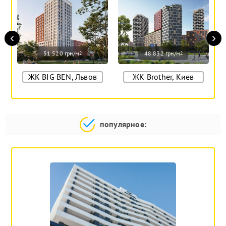
‹
›
51 520 грн/м
48 832 грн/м
2
2
ЖК BIG BEN, Львов
ЖК Brother, Киев
популярное: