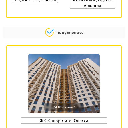
Аркадия
популярное:
74 816 грн/м
2
ЖК Кадор Сити, Одесса