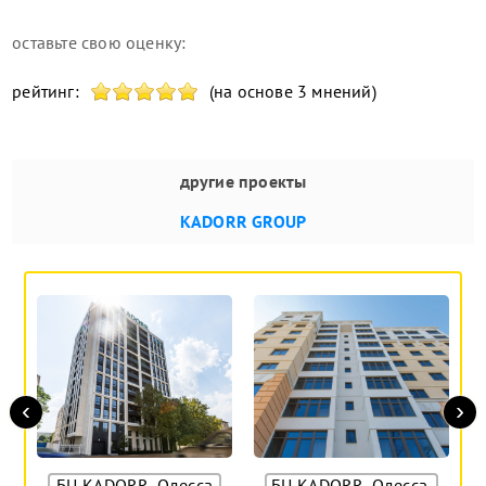
оставьте свою оценку:
рейтинг:
(на основе 3 мнений)
другие проекты
KADORR GROUP
‹
›
БЦ KADORR, Одесса
БЦ KADORR, Одесса,