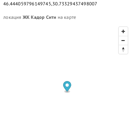
46.444059796149745,30.73329437498007
локация
ЖК Кадор Сити
на карте