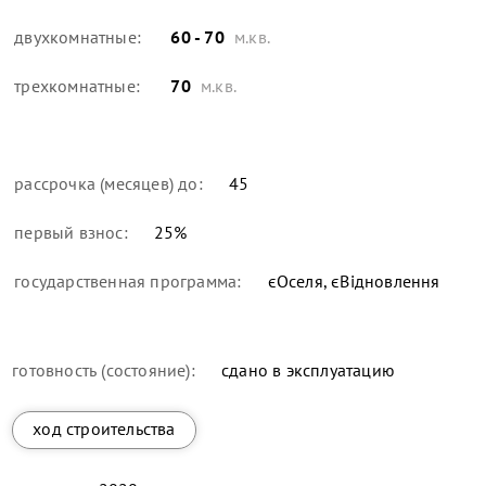
двухкомнатные:
60 - 70
м.кв.
трехкомнатные:
70
м.кв.
рассрочка (месяцев) до:
45
первый взнос:
25
%
государственная программа:
єОселя, єВідновлення
готовность (состояние):
сдано в эксплуатацию
ход строительства