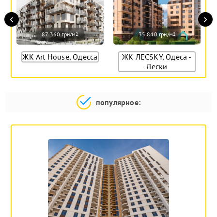
‹
›
87 360 грн/м
35 840 грн/м
2
2
ЖК Art House, Одесса
ЖК ЛЕСSKY, Одеса -
Лески
популярное: