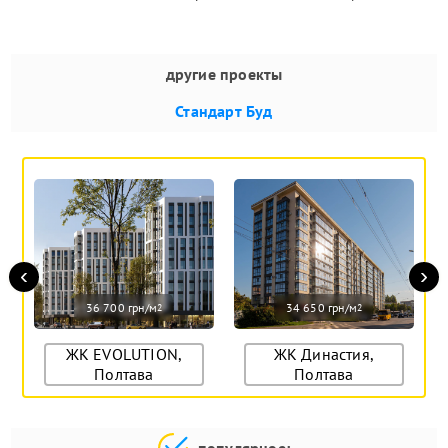
другие проекты
Стандарт Буд
‹
›
36 700 грн/м
34 650 грн/м
2
2
ЖК EVOLUTION,
ЖК Династия,
Полтава
Полтава
популярное: