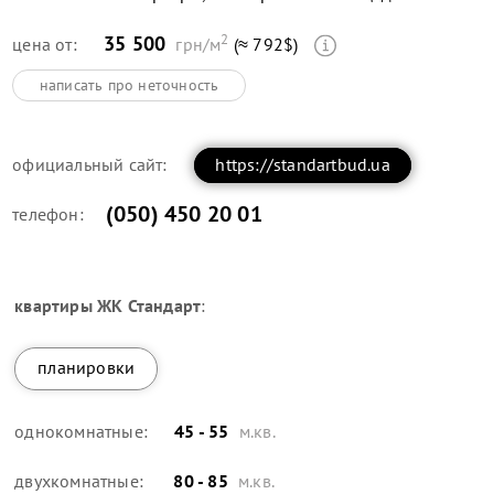
2
35 500
цена от:
грн/м
(≈ 792$)
написать про неточность
официальный сайт:
https://standartbud.ua
(050) 450 20 01
телефон:
квартиры
ЖК Стандарт
:
планировки
однокомнатные:
45 - 55
м.кв.
двухкомнатные:
80 - 85
м.кв.