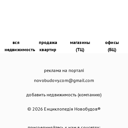
вся
продажа
магазины
офисы
недвижимость
квартир
(ТЦ)
(БЦ)
реклама на порталі
novobudovy.com@gmail.com
добавить недвижимость (компанию)
© 2026
Енциклопедія Новобудов®
присоединяйтесь к нам в соцсетях: