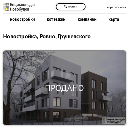
поиск
Українською
новостройки
коттеджи
компании
карта
Новостройка, Ровно, Грушевского