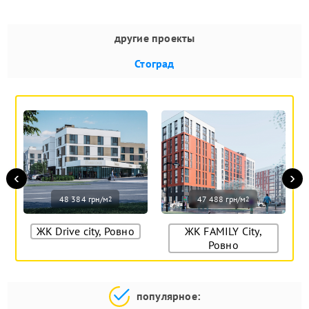
другие проекты
Стоград
‹
›
48 384 грн/м
47 488 грн/м
2
2
ЖК Drive city, Ровно
ЖК FAMILY City,
Ровно
популярное: