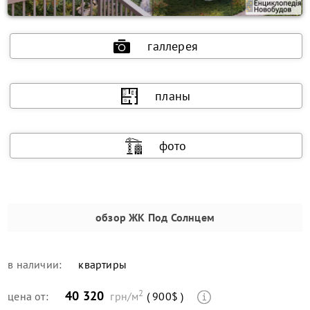
галлерея
планы
фото
обзор
ЖК Под Солнцем
в наличии:
квартиры
2
40 320
цена от:
грн/м
( 900$ )