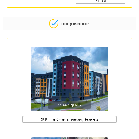
Зоря
популярное:
41 664 грн/м
2
ЖК На Счастливом, Ровно