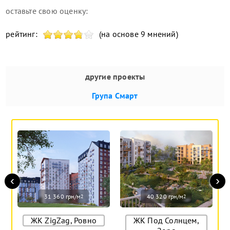
оставьте свою оценку:
рейтинг:
(на основе 9 мнений)
другие проекты
Група Смарт
‹
›
31 360 грн/м
40 320 грн/м
2
2
ЖК ZigZag, Ровно
ЖК Под Солнцем,