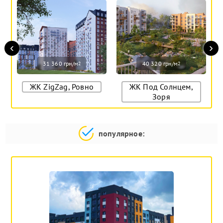
‹
›
31 360 грн/м
40 320 грн/м
2
2
ЖК ZigZag, Ровно
ЖК Под Солнцем,
Зоря
популярное: