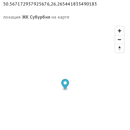
50.567172937925676,26.265441833490183
локация
ЖК Субурбия
на карте