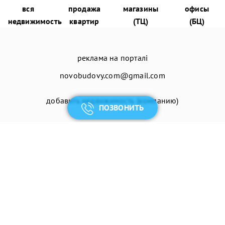
вся
продажа
магазины
офисы
недвижимость
квартир
(ТЦ)
(БЦ)
реклама на порталі
novobudovy.com@gmail.com
добавить недвижимость (компанию)
ПОЗВОНИТЬ
© 2026
Енциклопедія Новобудов®
присоединяйтесь к нам в соцсетях: