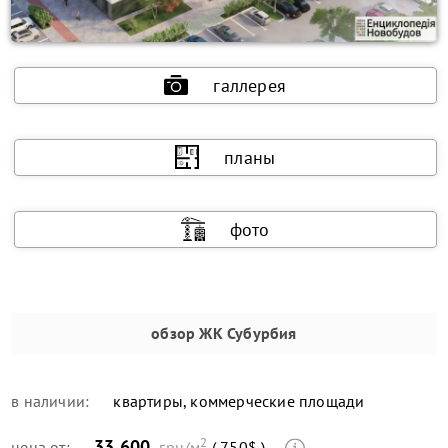
галлерея
планы
фото
обзор
ЖК Субурбия
в наличии:
квартиры, коммерческие площади
2
33 600
цена от:
грн/м
( 750$ )