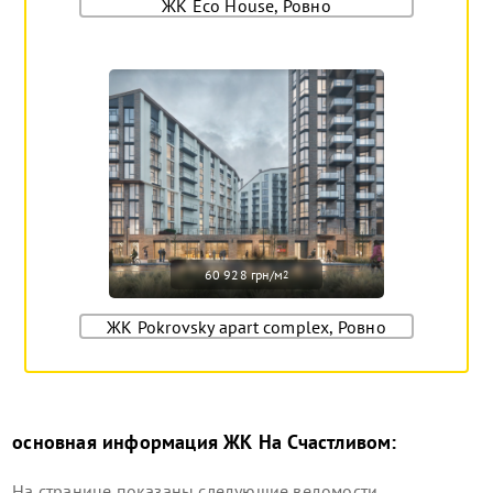
ЖК Eco House, Ровно
60 928 грн/м
2
ЖК Pokrovsky apart complex, Ровно
основная информация
ЖК На Счастливом
:
На странице показаны следующие ведомости...