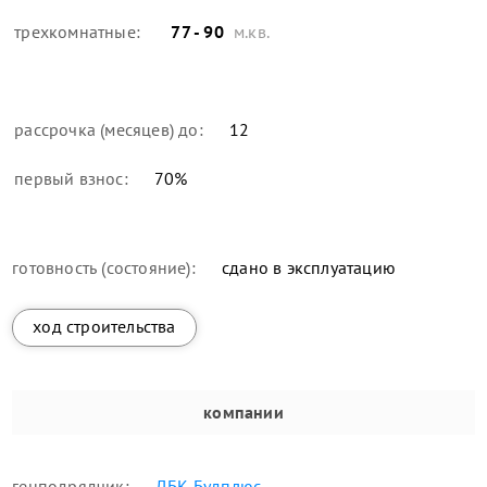
трехкомнатные:
77 - 90
м.кв.
рассрочка (месяцев) до:
12
первый взнос:
70
%
готовность (состояние):
сдано в эксплуатацию
ход строительства
компании
генподрядчик:
ДБК Будплюс