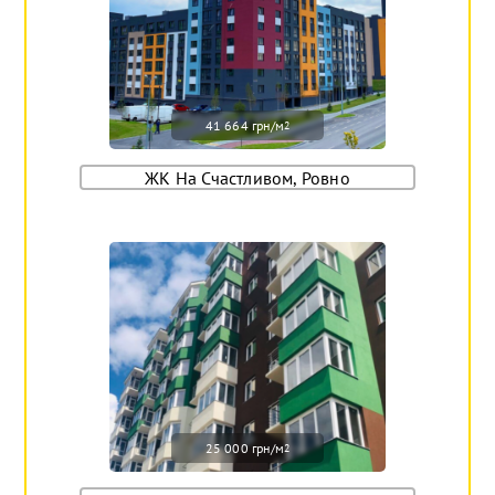
41 664 грн/м
2
ЖК На Счастливом, Ровно
25 000 грн/м
2