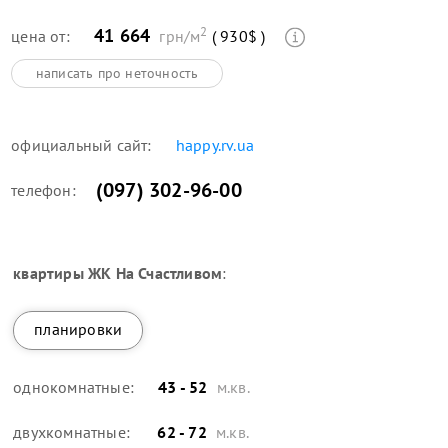
2
41 664
цена от:
грн/м
( 930$ )
написать про неточность
официальный сайт:
happy.rv.ua
(097) 302-96-00
телефон:
квартиры
ЖК На Счастливом
:
планировки
однокомнатные:
43 - 52
м.кв.
двухкомнатные:
62 - 72
м.кв.