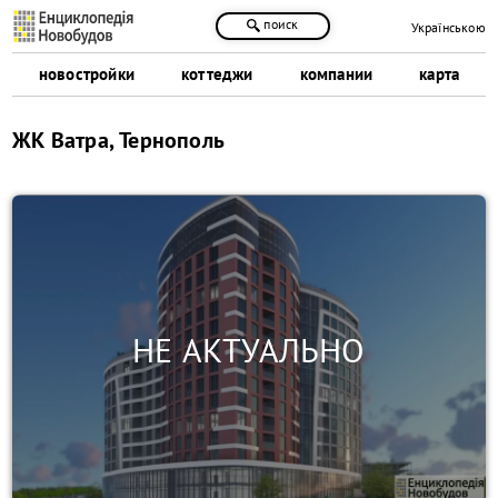
поиск
Українською
новостройки
коттеджи
компании
карта
ЖК Ватра, Тернополь