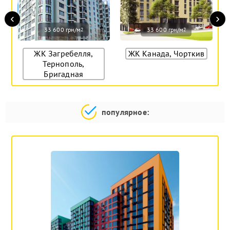
‹
›
33 600 грн/м
33 600 грн/м
2
2
ЖК Загребелля,
ЖК Канада, Чорткив
Тернополь,
Бригадная
популярное: