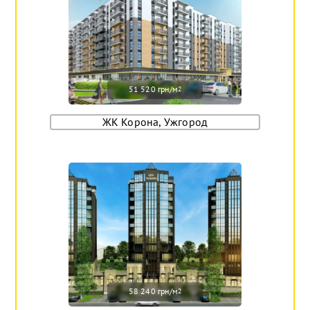
51 520 грн/м
2
ЖК Корона, Ужгород
58 240 грн/м
2