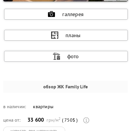
галлерея
планы
фото
обзор
ЖК Family Life
в наличии:
квартиры
2
33 600
цена от:
грн/м
( 750$ )
написать про неточность