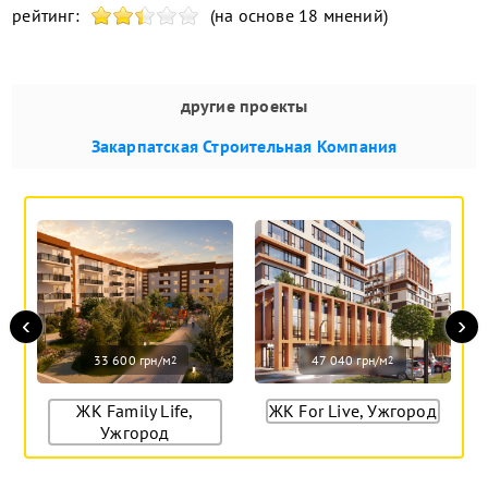
рейтинг:
(на основе 18 мнений)
другие проекты
Закарпатская Строительная Компания
‹
›
33 600 грн/м
47 040 грн/м
2
2
ЖК Family Life,
ЖК For Live, Ужгород
Ужгород