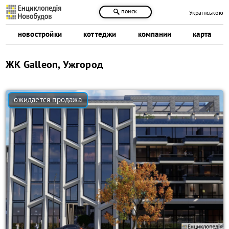
поиск
Українською
новостройки
коттеджи
компании
карта
ЖК Galleon, Ужгород