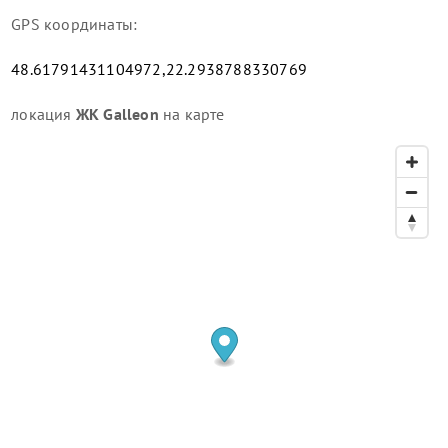
GPS координаты:
48.61791431104972,22.2938788330769
локация
ЖК Galleon
на карте