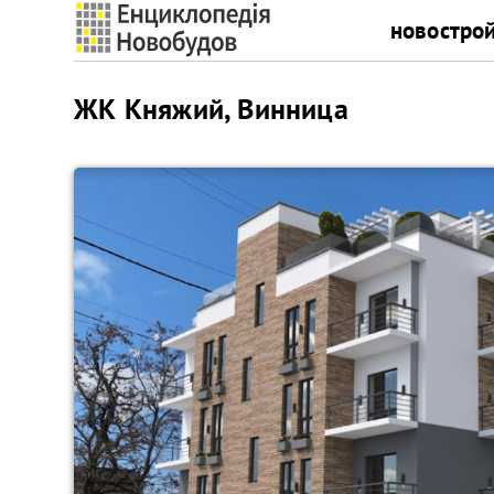
новостро
ЖК Княжий, Винница