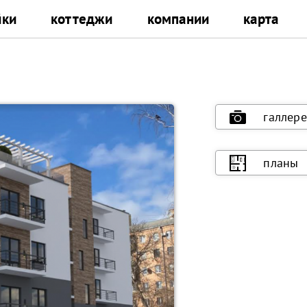
йки
коттеджи
компании
карта
галлере
планы