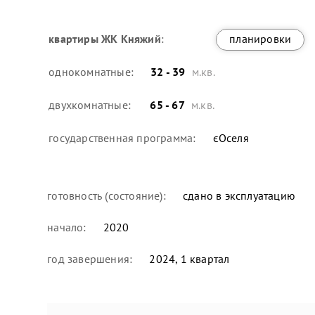
квартиры
ЖК Княжий
:
планировки
однокомнатные:
32 - 39
м.кв.
двухкомнатные:
65 - 67
м.кв.
государственная программа:
єОселя
готовность (состояние):
сдано в эксплуатацию
начало:
2020
год завершения:
2024, 1 квартал