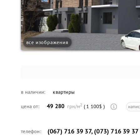
все изображения
в наличии:
квартиры
2
49 280
цена от:
грн/м
( 1 100$ )
напис
(067) 716 39 37
,
(073) 716 39 37
телефон: