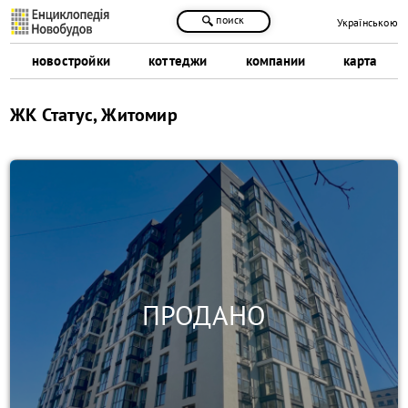
поиск
Українською
новостройки
коттеджи
компании
карта
ЖК Статус, Житомир