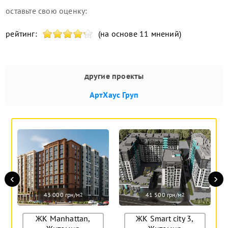
оставьте свою оценку:
рейтинг:
(на основе 11 мнений)
другие проекты
АртХаус Груп
‹
›
43 000 грн/м
41 500 грн/м
2
2
ЖК Manhattan,
ЖК Smart city 3,