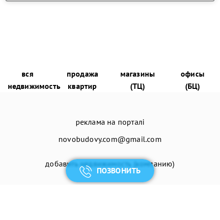
вся
продажа
магазины
офисы
недвижимость
квартир
(ТЦ)
(БЦ)
реклама на порталі
novobudovy.com@gmail.com
добавить недвижимость (компанию)
ПОЗВОНИТЬ
© 2026
Енциклопедія Новобудов®