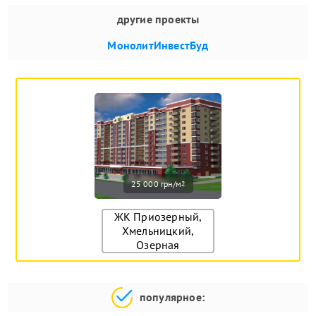
другие проекты
МонолитИнвестБуд
25 000 грн/м
2
ЖК Приозерный,
Хмельницкий,
Озерная
популярное: