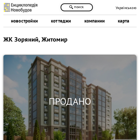
поиск
Українською
новостройки
коттеджи
компании
карта
ЖК Зоряний, Житомир