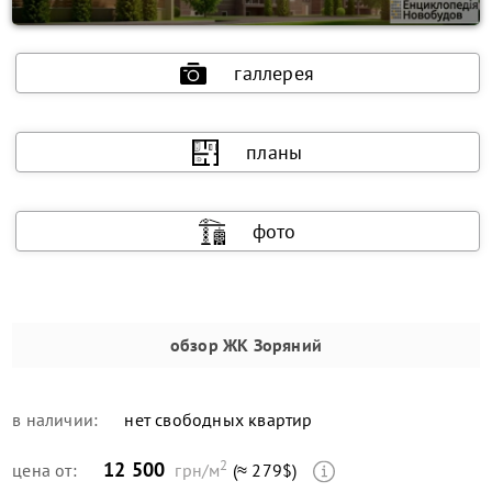
галлерея
планы
фото
обзор
ЖК Зоряний
в наличии:
нет свободных квартир
2
12 500
цена от:
грн/м
(≈ 279$)