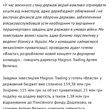
«У час воєнного стану державі вкрай важливо отримувати
кошти від інвесторів, адже держбюджет обмежений і не
вистачає фінансів для оборони держави, забезпечення
військовослужбовців усім необхідним та вирішення
першочергових завдань для держави в умовах війни. Ми
інвестували великі кошти, адже бачимо перспективу у
веденні бізнесу в Україні. Ми з командою займаємося
механізмом приватизації, проводимо аудит готелю
«Власта», розробляємо новий концепт та формуємо
команду»
, - говорить директор Magnus Trading Артем
Величко.
Завдяки інвестиціям Magnus Trading у готель «Власта» у
державний бюджет вже сплачено 139,38 млн грн.
Зокрема: 115 млн грн за об'єкт приватизації, 23 млн грн
податку на додану вартість, а також 1,38 млн грн
відрахування до Пенсійного фонду. Додатково, за
словами Артема Величка, компанія займається