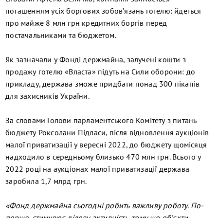
погашенням усіх боргових зобов’язань готелю: йдеться
про майже 8 млн грн кредитних боргів перед
постачальниками та бюджетом.
Як зазначали у Фонді держмайна, залучені кошти з
продажу готелю «Власта» підуть на Сили оборони: до
прикладу, держава зможе придбати понад 300 пікапів
для захисників України.
За словами Голови парламентського Комітету з питань
бюджету Роксолани Підласи, після відновлення аукціонів
малої приватизації у вересні 2022, до бюджету щомісяця
надходило в середньому близько 470 млн грн. Всього у
2022 році на аукціонах малої приватизації держава
заробила 1,7 млрд грн.
«Фонд держмайна сьогодні робить важливу роботу. По-
перше, стимулює ділову активність, тому що об’єкти