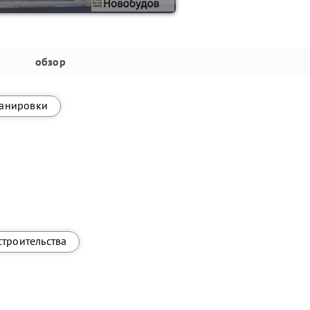
обзор
анировки
строительства