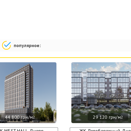
популярное:
44 800 грн/м
29 120 грн/м
2
2
К WEST HALL, Днепр
ЖК Левобережный, Дне