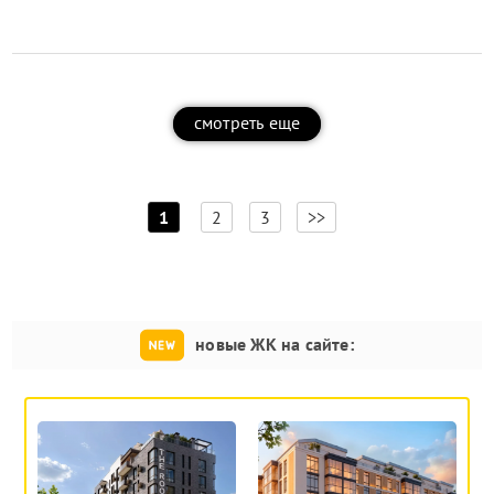
смотреть еще
[
]
1
2
3
>>
новые ЖК на сайте: