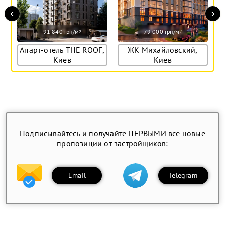
‹
›
91 840 грн/м
79 000 грн/м
2
2
Апарт-отель THE ROOF,
ЖК Михайловский,
Киев
Киев
Подписывайтесь и получайте ПЕРВЫМИ все новые
пропозиции от застройщиков:
Email
Telegram