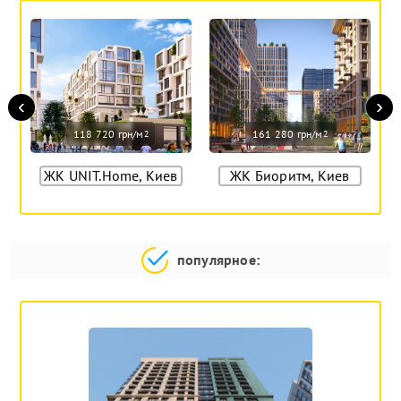
‹
›
118 720 грн/м
161 280 грн/м
2
2
ЖК UNIT.Home, Киев
ЖК Биоритм, Киев
популярное: