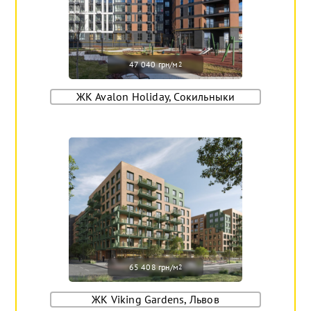
47 040 грн/м
2
ЖК Avalon Holiday, Сокильныки
65 408 грн/м
2
ЖК Viking Gardens, Львов