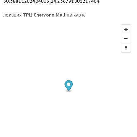
50.38811202404005,24.236791801217404
локация
ТРЦ Chervono Mall
на карте