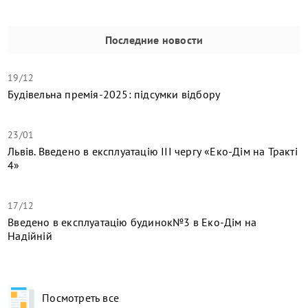
Последние новости
19/12
Будівельна премія-2025: підсумки відбору
23/01
Львів. Введено в експлуатацію ІІІ чергу «Еко-Дім на Тракті
4»
17/12
​Введено в експлуатацію будинок№3 в Еко-Дім на
Надійній
Посмотреть все