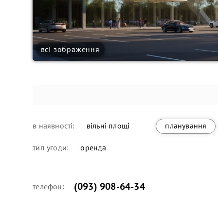
всі зображення
в наявності:
вільні площі
планування
тип угоди:
оренда
(093) 908-64-34
телефон: