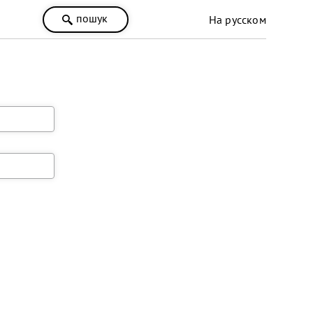
пошук
На русском