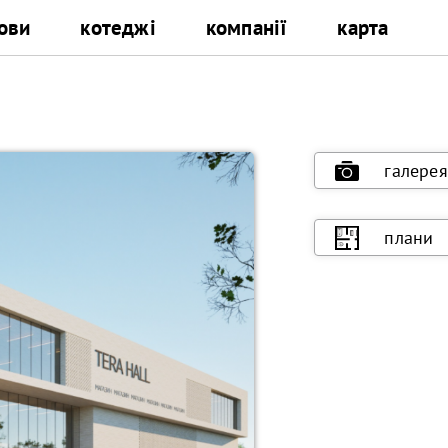
ови
котеджі
компанії
карта
галерея
плани