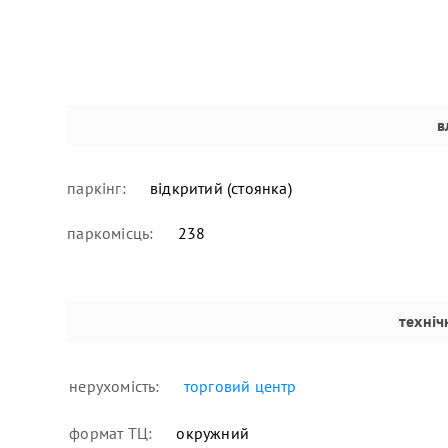
в
паркінг:
відкритий (стоянка)
паркомісць:
238
техніч
нерухомість:
торговий центр
формат ТЦ:
окружний