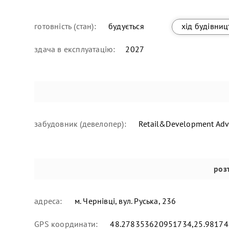
готовність (стан):
будується
хід будівниц
здача в експлуатацію:
2027
забудовник (девелопер):
Retail&Development Advi
роз
адреса:
м. Чернівці, вул. Руська, 236
GPS координати:
48.278353620951734,25.9817