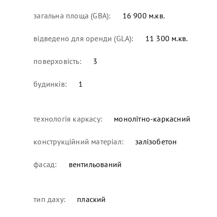
загальна площа (GBA):
16 900 м.кв.
відведено для оренди (GLA):
11 300 м.кв.
поверховість:
3
будинків:
1
технологія каркасу:
монолітно-каркасний
конструкційний матеріал:
залізобетон
фасад:
вентильований
тип даху:
плаский