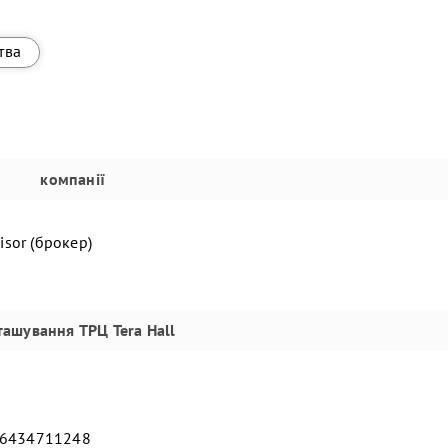
тва
компанії
sor (брокер)
ташування
ТРЦ Tera Hall
46434711248