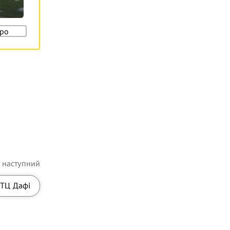
про
наступний
ТЦ Дафі