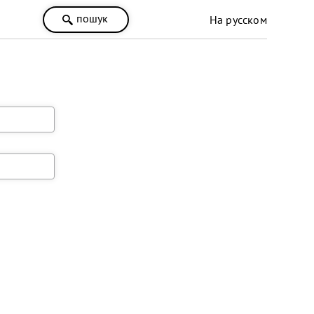
пошук
На русском