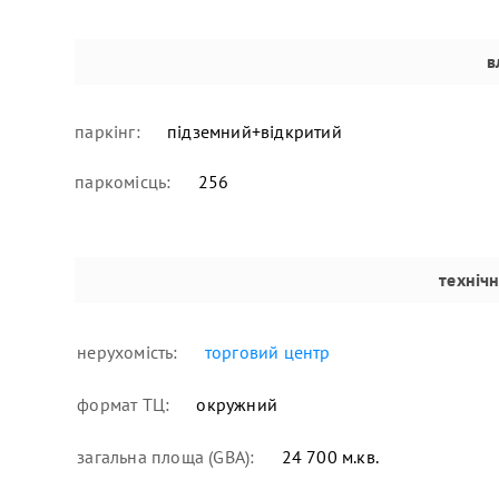
в
паркінг:
підземний+відкритий
паркомісць:
256
техніч
нерухомість:
торговий центр
формат ТЦ:
окружний
загальна площа (GBA):
24 700 м.кв.