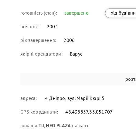
готовність (стан):
завершено
хід будівн
початок:
2004
рік завершення:
2006
якірні орендатори:
Варус
роз
адреса:
м. Дніпро, вул. Марії Кюрі 5
GPS координати:
48.438857,35.051707
локація
ТЦ NEO PLAZA
на карті