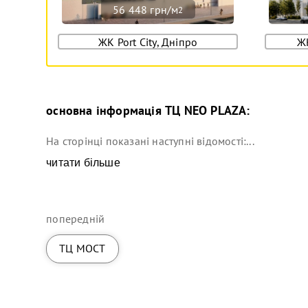
56 448 грн/м
2
ЖК Port City, Дніпро
Ж
основна інформація
ТЦ NEO PLAZA
:
На сторінці показані наступні відомості:...
читати більше
попередній
ТЦ МОСТ