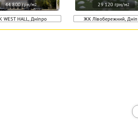
44 800 грн/м
29 120 грн/м
2
2
К WEST HALL, Дніпро
ЖК Лівобережний, Дні