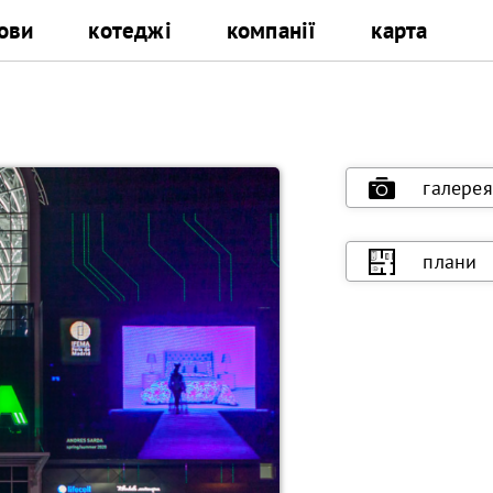
ови
котеджі
компанії
карта
галерея
плани