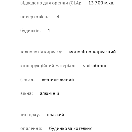
відведено для оренди (GLA):
13 700 м.кв.
поверховість:
4
будинків:
1
технологія каркасу:
монолітно-каркасний
конструкційний матеріал:
залізобетон
фасад:
вентильований
вікна:
алюміній
тип даху:
плаский
опалення:
будинкова котельня