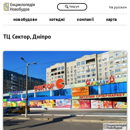
пошук
На русском
новобудови
котеджі
компанії
карта
ТЦ Сектор, Дніпро