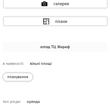
галерея
плани
огляд
ТЦ Жираф
в наявності:
вільні площі
планування
тип угоди:
оренда