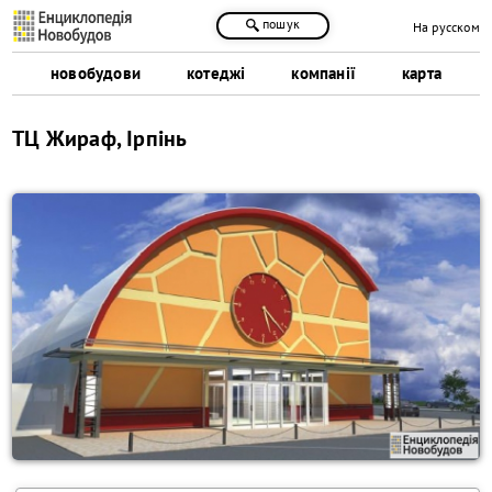
пошук
На русском
новобудови
котеджі
компанії
карта
ТЦ Жираф, Ірпінь