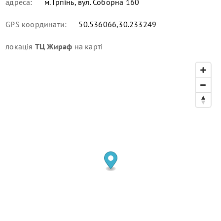
адреса:
м. Ірпінь, вул. Соборна 160
GPS координати:
50.536066,30.233249
локація
ТЦ Жираф
на карті