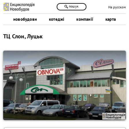
пошук
На русском
новобудови
котеджі
компанії
карта
ТЦ Слон, Луцьк