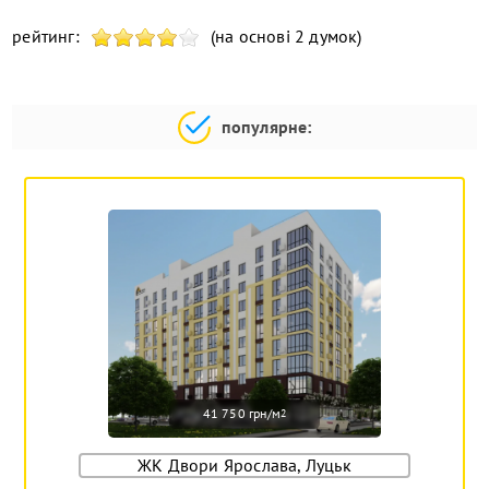
рейтинг:
(на основі 2 думок)
популярне:
41 750 грн/м
2
ЖК Двори Ярослава, Луцьк