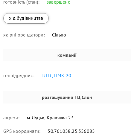
готовність (стан):
завершено
хід будівництва
якірні орендатори:
Сільпо
компанії
генпідрядник:
ТЛТД ПМК 20
розташування
ТЦ Слон
адреса:
м. Луцьк, Кравчука 23
GPS координати:
50.761058,25.356085