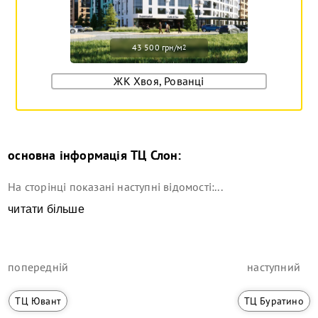
43 500 грн/м
2
ЖК Хвоя, Рованці
основна інформація
ТЦ Слон
:
На сторінці показані наступні відомості:...
читати більше
попередній
наступний
ТЦ Ювант
ТЦ Буратино