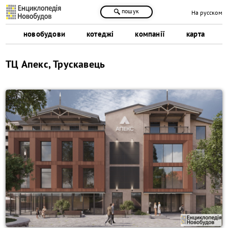
пошук
На русском
новобудови
котеджі
компанії
карта
ТЦ Апекс, Трускавець