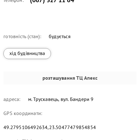
(067) 327 11 64
телефон:
готовність (стан):
будується
хід будівництва
розташування
ТЦ Апекс
адреса:
м. Трускавець, вул. Бандери 9
GPS координати:
49.2795106492634,23.50477479854854