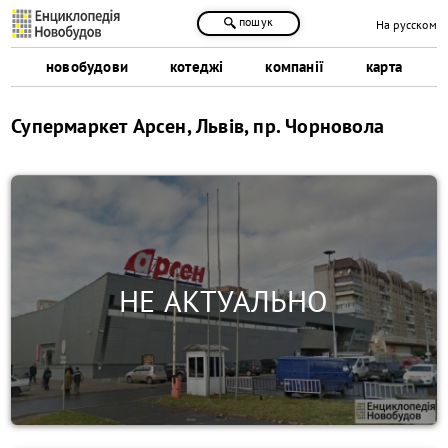
пошук
На русском
новобудови
котеджі
компанії
карта
Супермаркет Арсен, Львів, пр. Чорновола