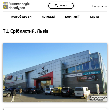
пошук
На русском
новобудови
котеджі
компанії
карта
ТЦ Сріблястий, Львів