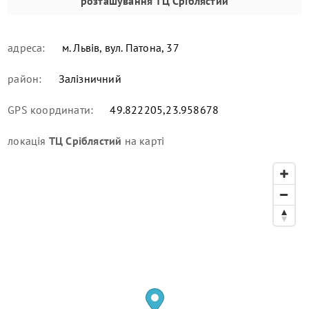
розташування
ТЦ Сріблястий
адреса:
м. Львів, вул. Патона, 37
район:
Залізничний
GPS координати:
49.822205,23.958678
локація
ТЦ Сріблястий
на карті