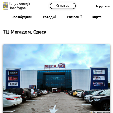
пошук
На русском
новобудови
котеджі
компанії
карта
ТЦ Мегадом, Одеса