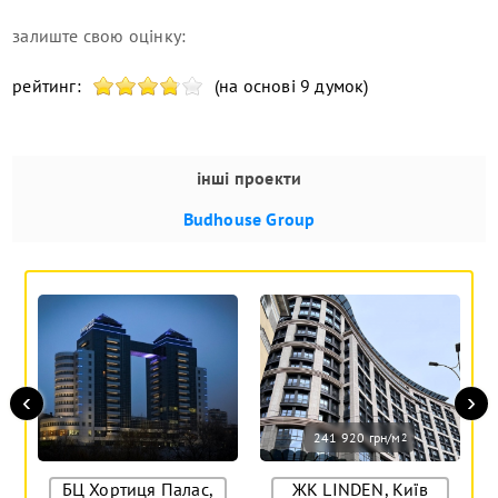
залиште свою оцінку:
рейтинг:
(на основі 9 думок)
інші проекти
Budhouse Group
‹
›
241 920 грн/м
2
БЦ Хортиця Палас,
ЖК LINDEN, Київ