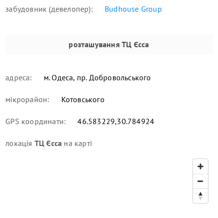
забудовник (девелопер):
Budhouse Group
розташування
ТЦ Єсса
адреса:
м. Одеса, пр. Добровольського
мікрорайон:
Котовського
GPS координати:
46.583229,30.784924
локація
ТЦ Єсса
на карті