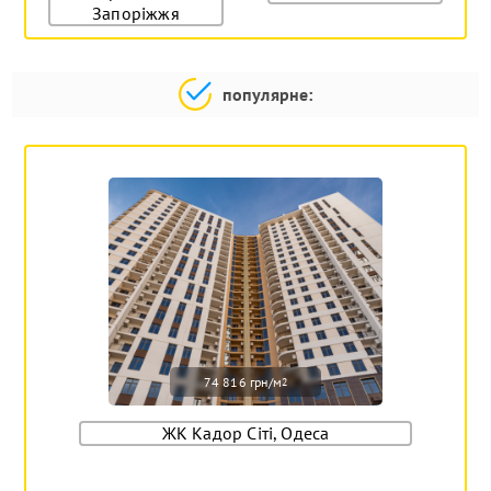
Запоріжжя
популярне:
74 816 грн/м
2
ЖК Кадор Сіті, Одеса