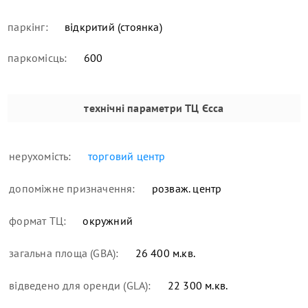
паркінг:
відкритий (стоянка)
паркомісць:
600
технічні параметри
ТЦ Єсса
нерухомість:
торговий центр
допоміжне призначення:
розваж. центр
формат ТЦ:
окружний
загальна площа (GBA):
26 400 м.кв.
відведено для оренди (GLA):
22 300 м.кв.