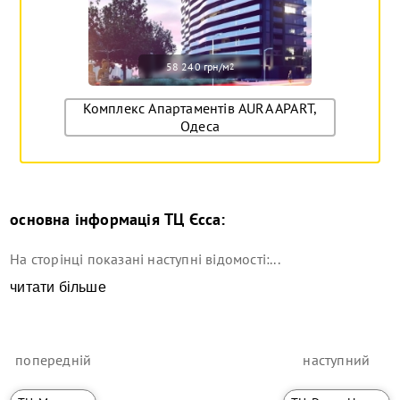
58 240 грн/м
2
Комплекс Апартаментів AURA APART,
Одеса
основна інформація
ТЦ Єсса
:
На сторінці показані наступні відомості:...
читати більше
попередній
наступний