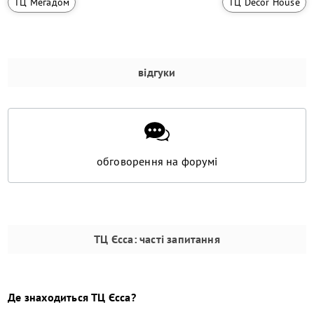
ТЦ Мегадом
ТЦ Decor House
відгуки
обговорення на форумі
ТЦ Єсса
: часті запитання
Де знаходиться
ТЦ Єсса
?