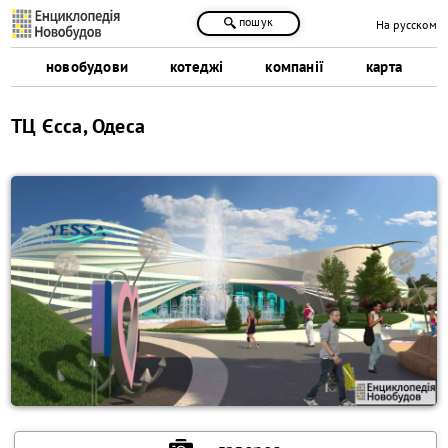
пошук
На русском
новобудови
котеджі
компанії
карта
ТЦ Єсса, Одеса