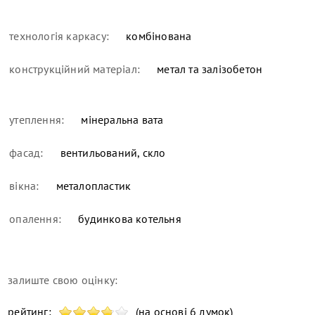
технологія каркасу:
комбінована
конструкційний матеріал:
метал та залізобетон
утеплення:
мінеральна вата
фасад:
вентильований, скло
вікна:
металопластик
опалення:
будинкова котельня
залиште свою оцінку:
рейтинг:
(на основі 6 думок)