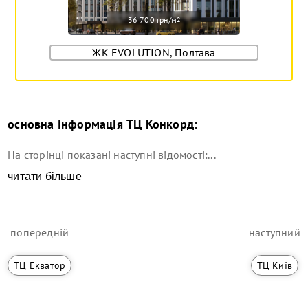
36 700 грн/м
2
ЖК EVOLUTION, Полтава
основна інформація
ТЦ Конкорд
:
На сторінці показані наступні відомості:...
читати більше
попередній
наступний
ТЦ Екватор
ТЦ Київ