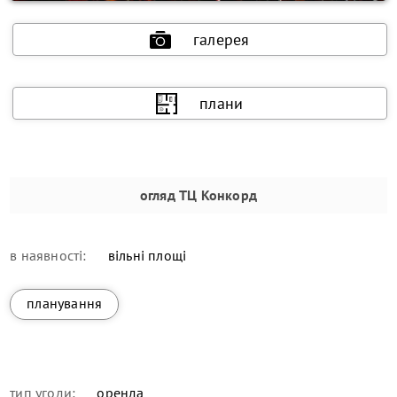
галерея
плани
огляд
ТЦ Конкорд
в наявності:
вільні площі
планування
тип угоди:
оренда