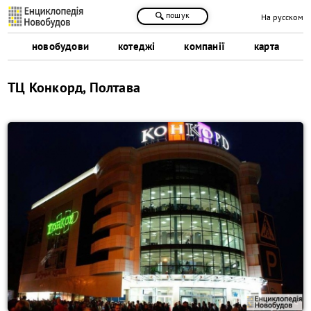
пошук
На русском
новобудови
котеджі
компанії
карта
ТЦ Конкорд, Полтава