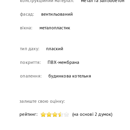
конструкційний матеріал:
метал та залізобетон
фасад:
вентильований
вікна:
металопластик
тип даху:
плаский
покриття:
ПВХ-мембрана
опалення:
будинкова котельня
залиште свою оцінку:
рейтинг:
(на основі 2 думок)