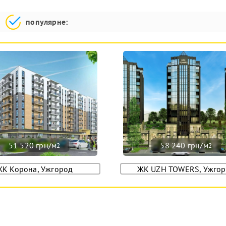
популярне:
51 520 грн/м
58 240 грн/м
2
2
ЖК Корона, Ужгород
ЖК UZH TOWERS, Ужго