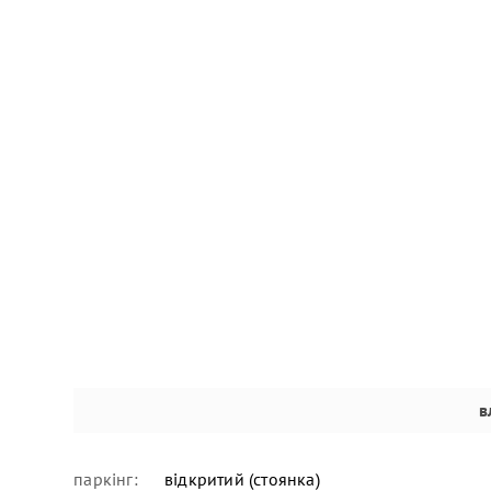
в
паркінг:
відкритий (стоянка)