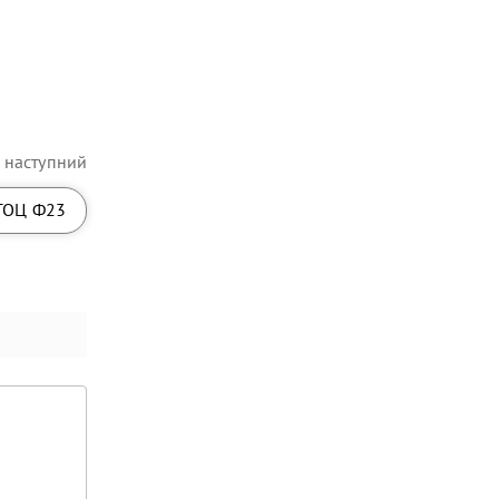
наступний
ТОЦ Ф23