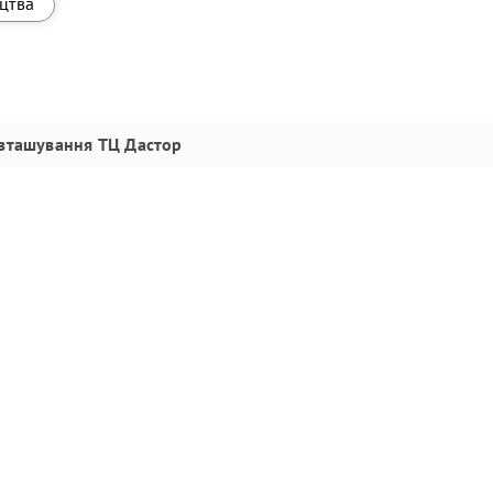
ицтва
зташування
ТЦ Дастор