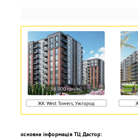
56 000 грн/м
2
ЖК West Towers, Ужгород
основна інформація
ТЦ Дастор
: