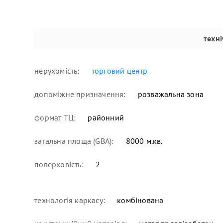
техн
нерухомість:
торговий центр
допоміжне призначення:
розважальна зона
формат ТЦ:
районний
загальна площа (GBA):
8000 м.кв.
поверховість:
2
технологія каркасу:
комбінована