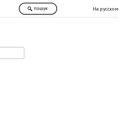
пошук
На русском