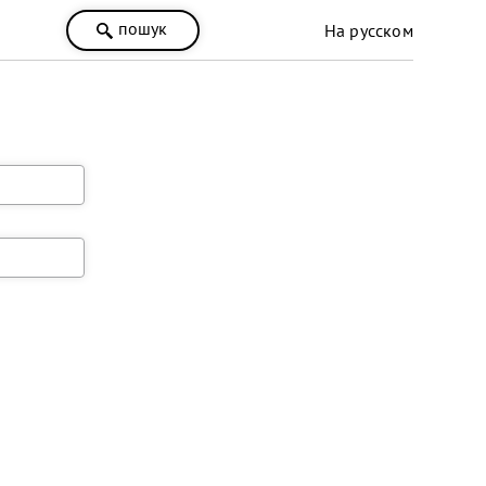
пошук
На русском