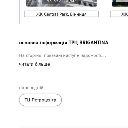
55 552 грн/м
2
ЖК Central Park, Вінниця
ЖК
основна інформація
ТРЦ BRIGANTINA
:
На сторінці показані наступні відомості:...
читати більше
попередній
ТЦ Петроцентр