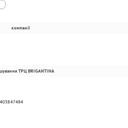
а
компанії
шування
ТРЦ BRIGANTINA
1403847484