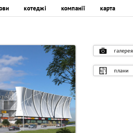
ови
котеджі
компанії
карта
галерея
плани