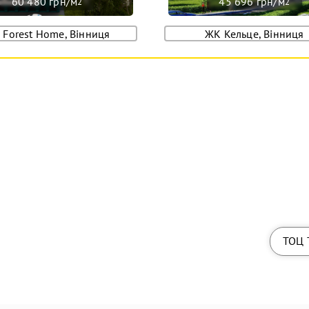
60 480 грн/м
45 696 грн/м
2
2
 Forest Home, Вінниця
ЖК Кельце, Вінниця
ТОЦ 