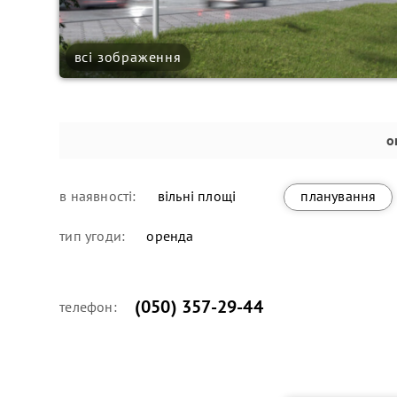
всі зображення
о
в наявності:
вільні площі
планування
тип угоди:
оренда
(050) 357-29-44
телефон: