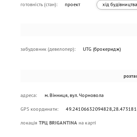
готовність (стан):
проект
хід будівництв
забудовник (девелопер):
UTG (брокеридж)
розта
адреса:
м. Вінниця, вул. Чорновола
GPS координати:
49.24106632094828,28.47318
локація
ТРЦ BRIGANTINA
на карті