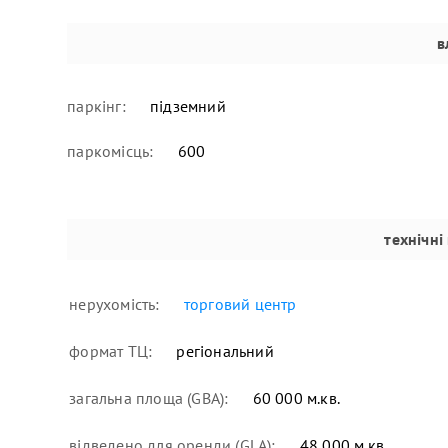
в
паркінг:
підземний
паркомісць:
600
технічні
нерухомість:
торговий центр
формат ТЦ:
регіональний
загальна площа (GBA):
60 000 м.кв.
відведено для оренди (GLA):
48 000 м.кв.