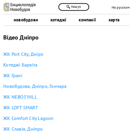
пошук
На русском
новобудови
котеджі
компанії
карта
Відео Дніпро
ЖК Port City, Дніро
Котеджі Барвіта
ЖК Грані
Новобудова, Дніпро, Гончара
ЖК NEBOS’HILL
ЖК LOFT SMART
ЖК Comfort City Lagoon
ЖК Славія, Дніпро