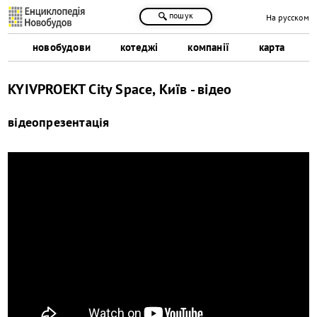
пошук
На русском
новобудови
котеджі
компанії
карта
KYIVPROEKT City Space, Київ - відео
відеопрезентація