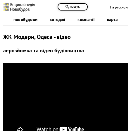
пошук
На русском
новобудови
котеджі
компанії
карта
ЖК Модерн, Одеса - відео
аерозйомка та відео будівництва